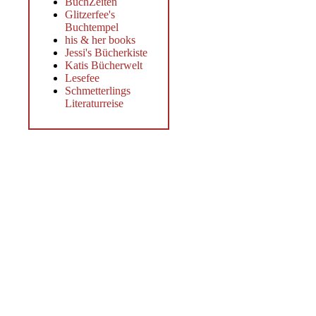
BuchZeiten
Glitzerfee's
Buchtempel
his & her books
Jessi's Bücherkiste
Katis Bücherwelt
Lesefee
Schmetterlings
Literaturreise