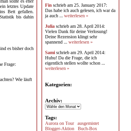
man sollte es eher
Fin
schrieb am 25. January 2017:
in letztes Update
Das habe ich auch gelesen, ich war da
ns Bett gefallen.
ja auch ...
weiterlesen »
atistik bis dahin
Julia
schrieb am 28. April 2014:
Vielen Dank für deine Verlosung!
Deine Rezension klingt sehr
spannend ...
weiterlesen »
nd es bisher doch
Sami
schrieb am 29. April 2014:
Huhu! Da die Frage, die ich
eigentlich stellen wollte schon ...
ne Frage:
weiterlesen »
achten? Wie läuft
Kategorien:
Archiv:
Tags:
Aurora on Tour
ausgemistet
Blogger-Aktion
Buch-Box