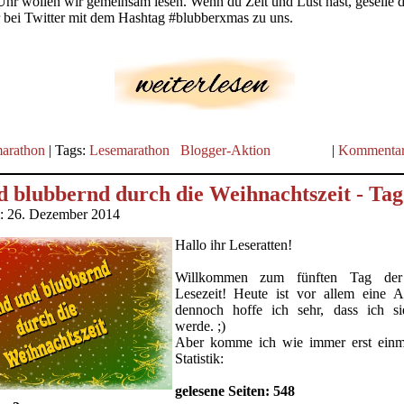
hr wollen wir gemeinsam lesen. Wenn du Zeit und Lust hast, geselle 
 bei Twitter mit dem Hashtag #blubberxmas zu uns.
arathon
| Tags:
Lesemarathon
Blogger-Aktion
|
Kommentar
 blubbernd durch die Weihnachtszeit - Tag
m: 26. Dezember 2014
Hallo ihr Leseratten!
Willkommen zum fünften Tag der 
Lesezeit! Heute ist vor allem eine A
dennoch hoffe ich sehr, dass ich si
werde. ;)
Aber komme ich wie immer erst einma
Statistik:
gelesene Seiten: 548