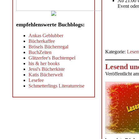
Ab 21:00 U
Event oder
empfehlenswerte Buchblogs:
Ankas Geblubber
Bücherkaffee
Brösels Bücherregal
Kategorie:
Lesem
BuchZeiten
Glitzerfee's Buchtempel
his & her books
Lesend und
Jessi's Bücherkiste
Veröffentlicht a
Katis Bücherwelt
Lesefee
Schmetterlings Literaturreise