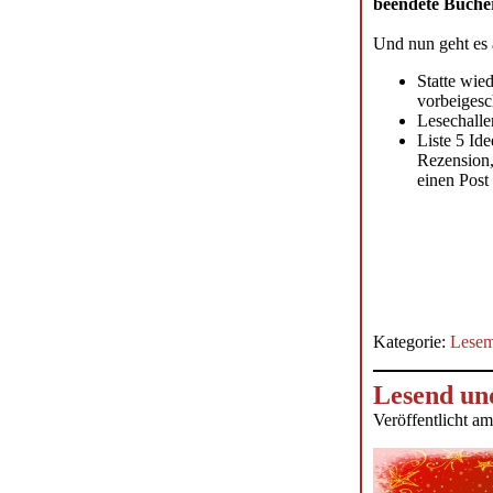
beendete Bücher
Und nun geht es 
Statte wie
vorbeigesc
Lesechalle
Liste 5 Id
Rezension,
einen Post 
Kategorie:
Lesem
Lesend und
Veröffentlicht a