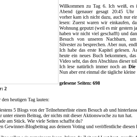
Willkommen zu Tag 6. Ich weiß, es i
Abend (genauer gesagt 20:45 Uhr 
vorher kam ich nicht dazu, auch nur ein
lesen: Zuerst waren wir einkaufen, d
Wohnung geputzt (weil es mir gestern ja
haben wir nicht viel geschafft) und da
Besuch von unseren Nachbarn, um
Silvester zu besprechen. Aber nun, endli
Ich habe das erste Kapitel gelesen. 
heute ein neues Buch bekommen, das 
Video seht, das den Abschluss dieser tol
Ich lese natürlich immer noch an
Die
Nun aber erst einmal die tägliche kleine S
gelesene Seiten: 698
: 2
 den heutigen Tag lauten:
destens 5 Blogs von der Teilnehmerliste einen Besuch ab und hinterlasse
unter einem Beitrag, der nichts mit dieser Aktionswoche zu tun hat.
nde am Stück. Wie viele Seiten schaffst du?
en Gewinner-Blogbeitrag aus deinem Voting und veröffentliche diesen 