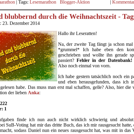
arathon
| Tags:
Lesemarathon
Blogger-Aktion
|
Kommentar
 blubbernd durch die Weihnachtszeit - Tag
m: 23. Dezember 2014
Hallo ihr Leseratten!
Na, der zweite Tag fängt ja schon 
*grummel* Ich habe eben den komp
geschrieben und wollte ihn gerade s
passiert?
Fehler in der Datenbank!
Also noch einmal von vorn.
Ich habe gestern tatsächlich noch ein p
und eben herausgefunden, dass ich i
gelesen habe. Das muss man erst mal schaffen, gelle? Also, hier die vo
tion der lieben
Anka
:
 222
: 1
ufgaben finde ich nun auch nicht wirklich schwierig und absol
ei SuB-Voting hat mir das dritte Buch, das ich mir rausgesucht hatte, 
acht, sodass Daniel nun ein neues rausgesucht hat, was mit in das 