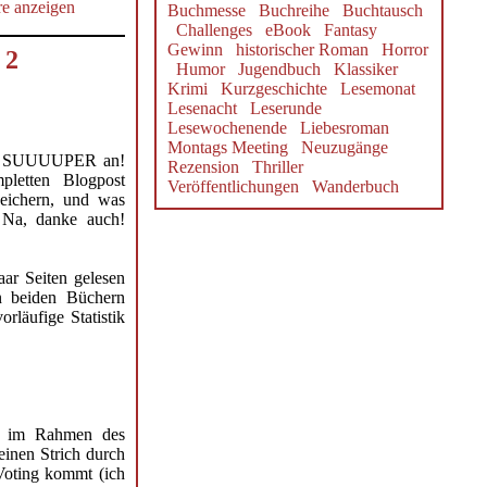
e anzeigen
Buchmesse
Buchreihe
Buchtausch
Challenges
eBook
Fantasy
Gewinn
historischer Roman
Horror
 2
Humor
Jugendbuch
Klassiker
Krimi
Kurzgeschichte
Lesemonat
Lesenacht
Leserunde
Lesewochenende
Liebesroman
Montags Meeting
Neuzugänge
mal SUUUUPER an!
Rezension
Thriller
letten Blogpost
Veröffentlichungen
Wanderbuch
peichern, und was
Na, danke auch!
aar Seiten gelesen
n beiden Büchern
rläufige Statistik
ut im Rahmen des
einen Strich durch
Voting kommt (ich