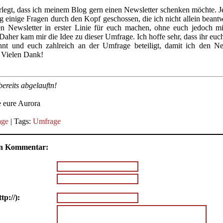
rlegt, dass ich meinem Blog gern einen Newsletter schenken möchte. J
g einige Fragen durch den Kopf geschossen, die ich nicht allein bean
en Newsletter in erster Linie für euch machen, ohne euch jedoch m
aher kam mir die Idee zu dieser Umfrage. Ich hoffe sehr, dass ihr euc
nt und euch zahlreich an der Umfrage beteiligt, damit ich den Ne
 Vielen Dank!
ereits abgelauftn!
e eure Aurora
age
| Tags:
Umfrage
nen Kommentar:
tp://):