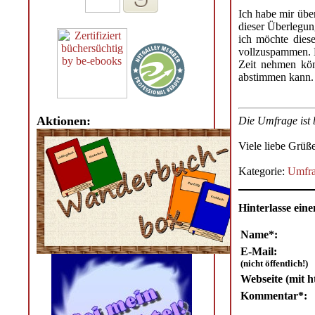
Ich habe mir übe
dieser Überlegun
ich möchte dies
vollzuspammen. D
Zeit nehmen kön
abstimmen kann.
Aktionen:
Die Umfrage ist b
Viele liebe Grüß
Kategorie:
Umfr
Hinterlasse ei
Name*:
E-Mail:
(nicht öffentlich!)
Webseite (mit ht
Kommentar*: