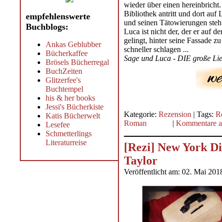
wieder über einen hereinbricht.
Bibliothek antritt und dort auf
empfehlenswerte
und seinen Tätowierungen steht
Buchblogs:
Luca ist nicht der, der er auf d
gelingt, hinter seine Fassade z
Ankas Geblubber
schneller schlagen ...
Bücherkaffee
Sage und Luca - DIE große Lie
Brösels Bücherregal
BuchZeiten
Glitzerfee's
Buchtempel
his & her books
Jessi's Bücherkiste
Kategorie:
Rezension
| Tags:
R
Katis Bücherwelt
Roman
|
Kommentare a
Lesefee
Schmetterlings
Literaturreise
[Rezi] New York Di
Taylor
Veröffentlicht am: 02. Mai 201